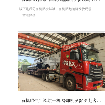
以下是我司有机肥发酵罐、有机肥翻抛机发货现场：
[查看详情]
有机肥生产线,烘干机,冷却机发货-奔赴客户使命