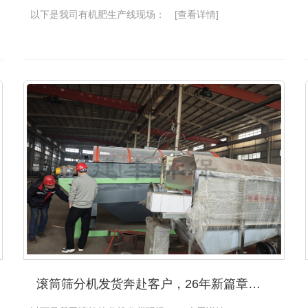
以下是我司有机肥生产线现场：
[查看详情]
滚筒筛分机发货奔赴客户，26年新篇章已开启