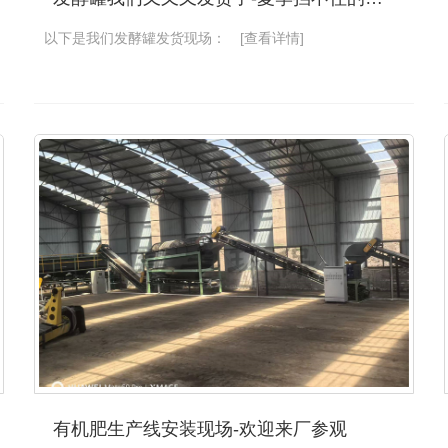
以下是我们发酵罐发货现场：
[查看详情]
有机肥生产线安装现场-欢迎来厂参观