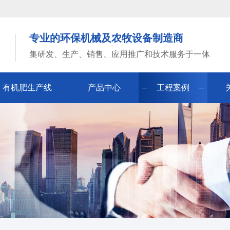
专业的环保机械及农牧设备制造商
集研发、生产、销售、应用推广和技术服务于一体
有机肥生产线
产品中心
工程案例