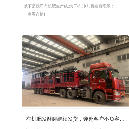
以下是我司有机肥生产线,烘干机,冷却机发货现场：
[查看详情]
有机肥发酵罐继续发货，奔赴客户不负客户情