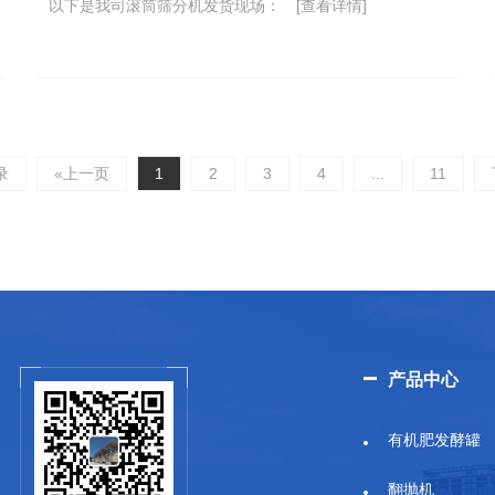
以下是我司滚筒筛分机发货现场：
[查看详情]
录
«上一页
1
2
3
4
...
11
产品中心
有机肥发酵罐
翻抛机