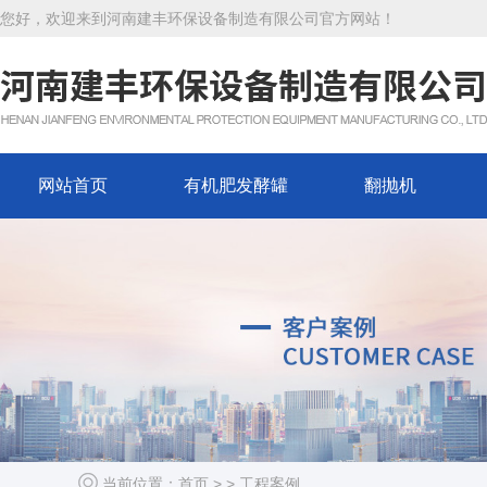
您好，欢迎来到河南建丰环保设备制造有限公司官方网站！
网站首页
有机肥发酵罐
翻抛机
当前位置：
首页
> >
工程案例