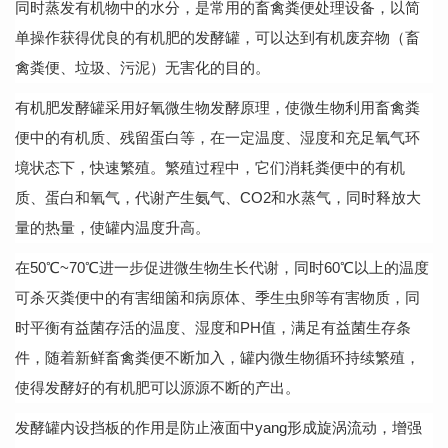
同时蒸发有机物中的水分，是常用的畜禽粪便处理设备，以简
单操作获得优良的有机肥的发酵罐，可以达到有机废弃物（畜
禽粪便、垃圾、污泥）无害化的目的。
有机肥发酵罐
采用好氧微生物发酵原理，使微生物利用畜禽粪
便中的有机质、残留蛋白等，在一定温度、湿度和充足氧气环
境状态下，快速繁殖。繁殖过程中，它们消耗粪便中的有机
质、蛋白和氧气，代谢产生氨气、
CO2和水蒸气，同时释放大
量的热量，使罐内温度升高。
在
50℃~70℃进一步促进微生物生长代谢，同时60℃以上的温度
可杀灭粪便中的有害细箘和病原体、季生虫卵等有害物质，同
时平衡有益菌存活的温度、湿度和PH值，满足有益菌生存条
件，随着新鲜畜禽粪便不断加入，罐内微生物循环持续繁殖，
使得发酵好的有机肥可以源源不断的产出。
发酵罐内设挡板的作用是防止液面中
yang形成旋涡流动，增强