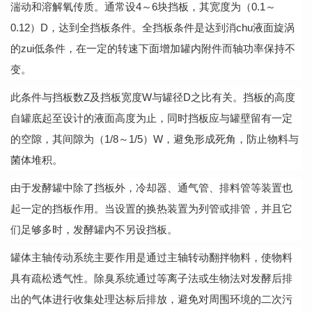
湍动和溶解氧传质。通常设4～6块挡板，其宽度为（0.1～
0.12）D，达到全挡板条件。全挡板条件是达到消chu液面旋涡
的zui低条件，在一定的转速下面增加罐内附件而轴功率保持不
变。
此条件与挡板数
Z及挡板宽度W与罐径D之比有关。挡板的高度
自罐底起至设计的液面高度为止，同时挡板应与罐壁留有一定
的空隙，其间隙为（1/8～1/5）W，避免形成死角，防止物料与
菌体堆积。
由于发酵罐中除了挡板外，冷却器、通气管、排料管等装置也
起一定的挡板作用。当设置的换热装置为列管或排管，并且它
们足够多时，发酵罐内不另设挡板。
罐体主轴传动系统主要作用是通过主轴转动翻拌物料，使物料
具有疏松透气性。除臭系统通过等离子法或生物法对发酵后排
出的气体进行收集处理达标后排放，避免对周围环境的二次污