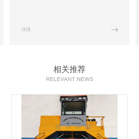
带，既破解了农业、养殖废弃物处理难题，又为土
壤改良、农产品提质提供了关键支撑。一套完整的
有机肥生产线，是技术集成与生态理念的融合，彰
显着现代农业的绿色转型力量。有机肥生产线的核
详情
心逻辑是 “变废为宝”，其原料来源广泛且环保，涵
盖畜禽粪便...
相关推荐
RELEVANT NEWS