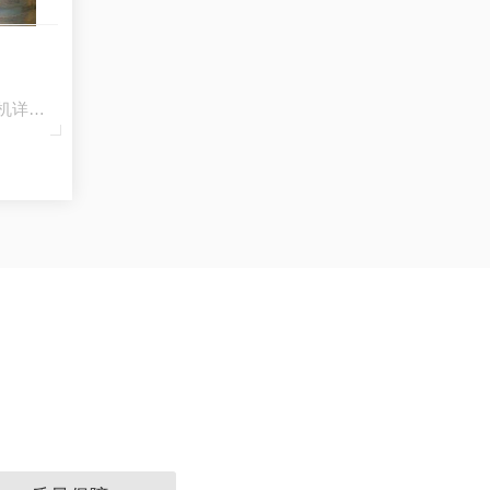
贵州翻抛机告诉你轮盘式翻抛机详情：适用范围…