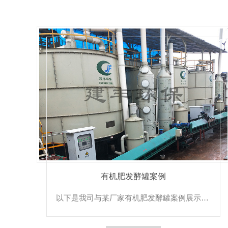
有机肥发酵罐案例
以下是我司与某厂家有机肥发酵罐案例展示有机肥发酵罐是处理畜禽粪便、餐余垃圾、生活污泥等有机肥废弃物的成套设备。通过高温好氧发酵，利用微生物的活性、对废弃物中的有机质进行生物分解、腐熟、使有机废弃物转化...