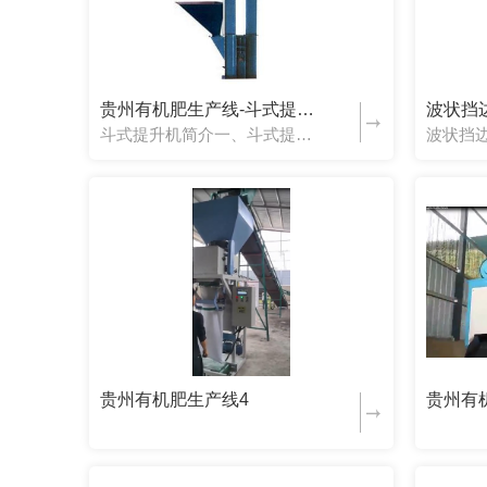
贵州有机肥生产线-斗式提升机
波状挡
斗式提升机简介一、斗式提升机的应用范围及特点斗式提升机(以下简称斗提机)用于垂直或倾斜时输送粉状、颗粒状及小块状物料。斗提机的优点是：横断面上的外形尺寸较小，可使输送系统布置紧凑；提升高度大；有良好的密封性等。缺点是：对过载的敏感性大；料斗和牵引构件易损坏。斗提机提升物料的高度可达 80m(如TDG 型)，一般常用范围...
贵州有机肥生产线4
贵州有