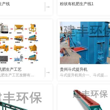
生产线
粉状有机肥生产线1
机肥生产工艺
贵州斗式提升机
发酵有机肥生产工艺发酵有机肥生产工艺适用原料（可根据当地情况选择合适原料）?1、粪便类：鸡粪、猪粪、牛粪、羊粪、马粪、兔粪、鹌鹑粪、鸽粪等动物粪便；2、秸秆类：玉米秸秆、玉米芯、稻草、麦秸、豆秸、红薯...
斗式提升机简介一、斗式提升机的应用范围及特点斗式提升机(以下简称斗提机)用于垂直或倾斜时输送粉状、颗粒状及小块状物料。斗提机的优点是：横断面上的外形尺寸较小，可使输送系统布置紧凑；提升高度大；有良好的密封性等。缺点是：对过载的敏感性大；料斗和牵引构件易损坏。斗提机提升物料的高度可达 80m(如TDG 型)，一般常用范围...