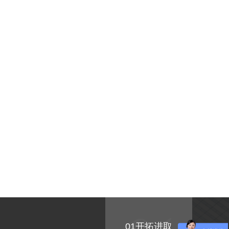
01开拓进取