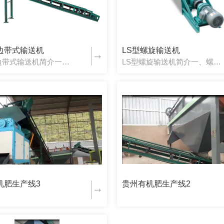
边带式输送机
LS型螺旋输送机
波状挡边带式输送机简介一、产品特点波状挡边带式输送机(可简称为“挡边机”)结构的.大特点是用波状挡边输送带(可简称为“挡边带”)来取代普通输送带。其工作原理和结构组成，则与通用带式输送机相同。因此，传...
LS型螺旋输送机简介一、螺旋输送机应用范围及特点螺旋输送机是在化工、建材、粮食等部门中广泛应用的一种输送设备，主要用于输送粉状、颗粒状和小块状物料。它不适宜输送易变质的、黏性的和易结块的物料。螺旋输送...
机肥生产线3
贵州有机肥生产线2