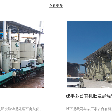
查看更多
建丰多台有机肥发酵罐
机肥发酵罐是处理畜禽粪便、
以下是我司与某厂家多台有机