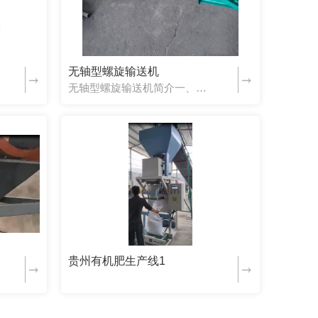
无轴型螺旋输送机
无轴型螺旋输送机简介一、概述（一）输送原理无轴螺旋输送机在输送原理上与一般螺旋输送机基本相同，只是在结构上螺旋体有带轴与不带轴的区别。无轴螺旋输送机是用较厚的螺带状叶片拼焊成圆柱状螺旋体，螺旋体两端有短轴或单侧有短轴，螺旋体的驱动端短轴与驱动机构连接，无轴螺旋体通过驱动机构驱动而旋转，旋转时螺旋体与机壳内壁底部的衬板滑...
贵州有机肥生产线1