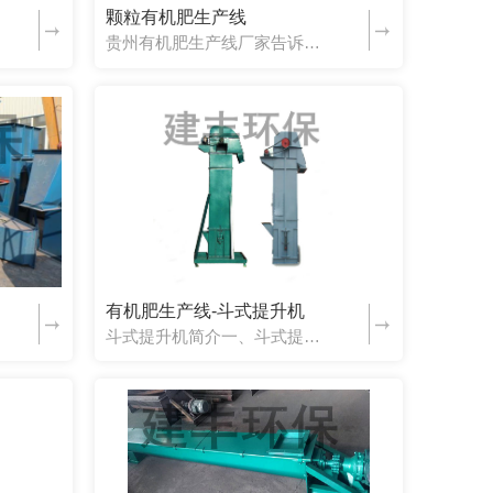
颗粒有机肥生产线
贵州有机肥生产线厂家告诉你颗粒有机肥生产线详情：颗粒有机肥生产线适用原料（可根据当地情况选择合适原料）可根据当地情况选择合适原料1、粪便类：鸡粪、猪粪、牛粪、羊粪、马粪、兔粪、鹌鹑粪、鸽粪等动物粪便；...
有机肥生产线-斗式提升机
斗式提升机简介一、斗式提升机的应用范围及特点斗式提升机(以下简称斗提机)用于垂直或倾斜时输送粉状、颗粒状及小块状物料。斗提机的优点是：横断面上的外形尺寸较小，可使输送系统布置紧凑；提升高度大；有良好的密封性等。缺点是：对过载的敏感性大；料斗和牵引构件易损坏。斗提机提升物料的高度可达 80m(如TDG 型)，一般常用范围...