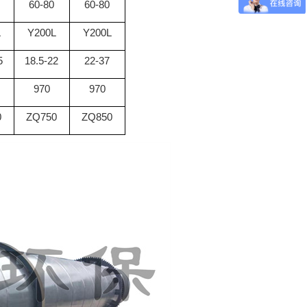
60-80
60-80
L
Y200L
Y200L
5
18.5-22
22-37
970
970
0
ZQ750
ZQ850