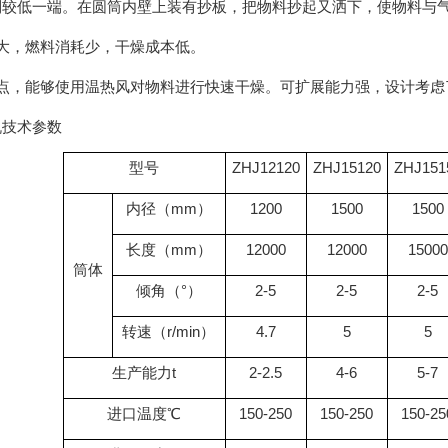
到较低一端。在圆筒内壁上装有抄板，把物料抄起又洒下，使物料与
大，燃料消耗少，干燥成本低。
的点，能够使用温热风对物料进行快速干燥。可扩展能力强，设计考虑
机技术参数
型号
ZHJ12120
ZHJ15120
ZHJ151
内径（
mm
）
1200
1500
1500
长度（
mm
）
12000
12000
15000
筒体
倾角（
°
）
2-5
2-5
2-5
转速（
r/min
）
4.7
5
5
生产能力t
2-2.5
4-6
5-7
进口温度℃
150-250
150-250
150-25